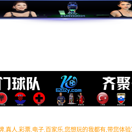
九游
产品与服务
新闻动态
人力资源
投资者
九游
产品与服务
新闻动态
人力资源
投资者