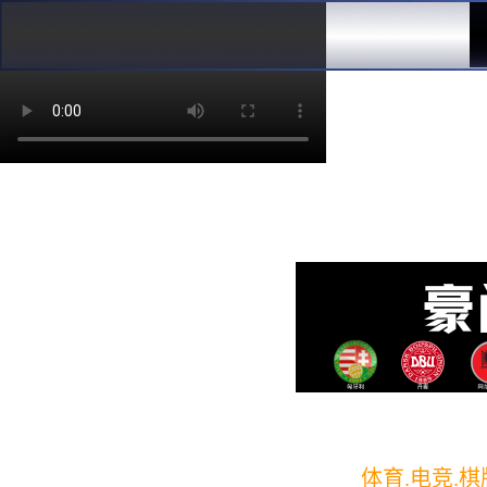
首页
关于
首页
关于
关于九游体育
ABOUT US