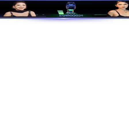
九游
产品与服务
新闻动态
人力资源
投资者
九游
产品与服务
新闻动态
人力资源
投资者