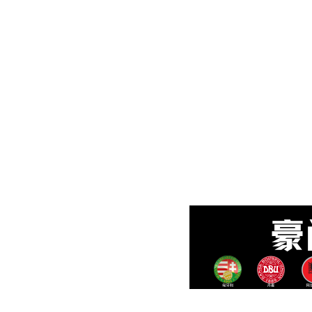
公司新闻
行业动态
考评员公示
2024年技能人才