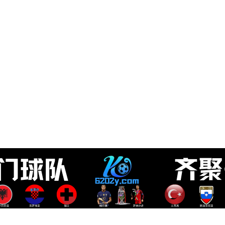
考评员(吉安市）考核成绩合格人员名单公示