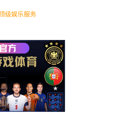
定公示
12-26
和社会保障厅办公室关干全面推行企业
路制作工中级/四级等级认定，参加认定
月26日2024年1月1日。如对上述人
定公示
10-30
和社会保障厅办公室关干全面推行企业
路制作工中级/四级等级认定，参加认定