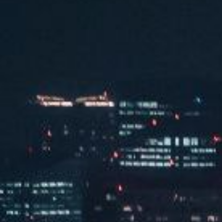
众所周知，中国具有全球最大的汽车市场。除传统汽车电子市场高
速增长外，今年来自动驾驶及新能源汽车也蓬勃发展，双管齐下带
动龙头汽车PCB厂商订单饱满。同时由于汽车产业链审核严格，对
稳定性要求更高，因此汽车电子相对于消费电子毛利率水平更高,带
09-06
动汽车PCB厂商盈利向好。?1、中国汽车板市场随着汽车从传统意
义上的机械产品，逐步演化、发展成为智能化、信息化、机电一体
化的高科技产品，电子技术在汽车上的应用将十分