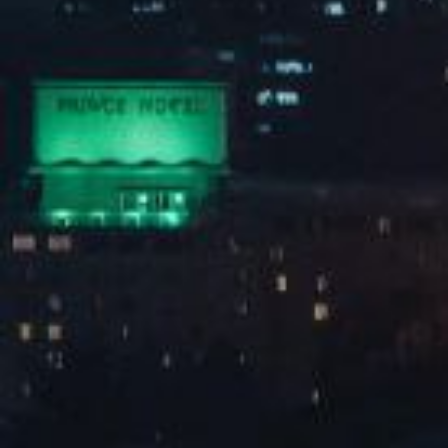
慕尼黑国际电子元器件博览会
“慕尼黑国际电子元器件博览会（Electronica）”将于2016年11月8-