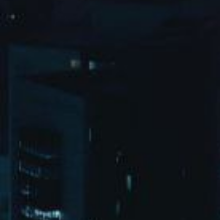
11日在德国慕尼黑市的新慕尼黑展览中心举办。该展是由德国慕尼
黑展览集团举办，从1964年开始举办，每两年一届，至今已经成功
×
举办了26届。目前已经成为全球电子行业的顶级盛会。?
10-10
Electronica全面的参展产品和服务范围、展会在电子业界的领先地
位、邀请参加展会的业界重量级人物和展商的国际性是Electronica
最吸引
8
<
1
...
5
6
7
>
热线：
0755-2988 9502
总部：江西省吉安市井冈山经济技术开
发区火炬大道191号 © Copyright 九游科技 2026 赣ICP备