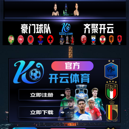

简 中

E N
解决方案
SOLUTION
过程控制