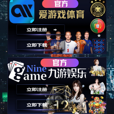
首件 & 检测
过程检验
×
热线：
0755-2988 9502
总部：江西省吉安市井冈山经济技术开
发区火炬大道191号 © Copyright 九游科技 2026 赣ICP备