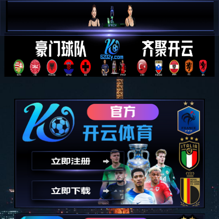

简 中

E N
解决方案
SOLUTION
最终测试&检验