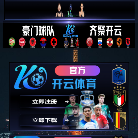

简 中

E N
解决方案
SOLUTION
最终品质保证