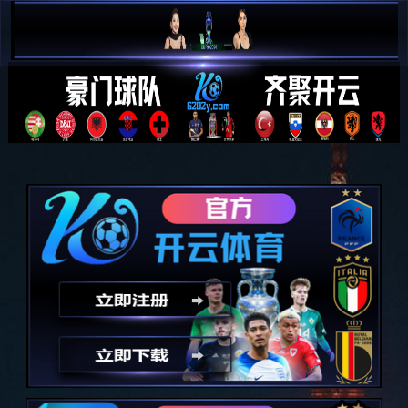

简 中

E N
人力资源
HUMAN RESOURCES
全部分类
