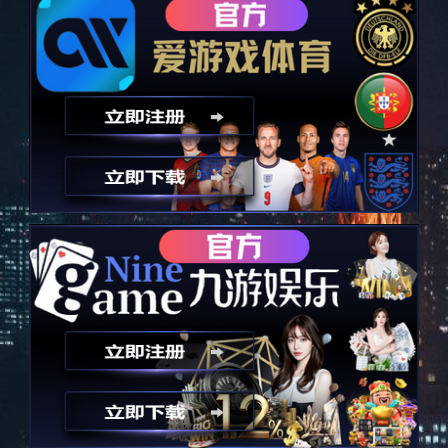
IQC工程师
面谈
岗位申请
学历：
不限
工作经验：
1-3年
招聘人数：
3
|
|
岗位描述
1名，2年以上来料检验工作经验，熟悉供应商管理程
序，来料检验标准，工资6k+。
查看更多
更多职位