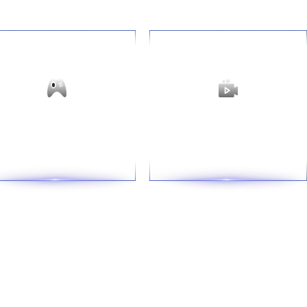
车载显示终端