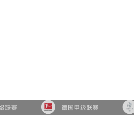
提交
服务
新闻动态
人力资源
投资者关系
联系九游体育
91号 © Copyright 九游科技 2026 赣ICP备2026002788号-