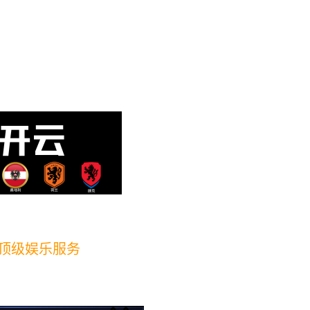
电源干扰滤波设备
下一页