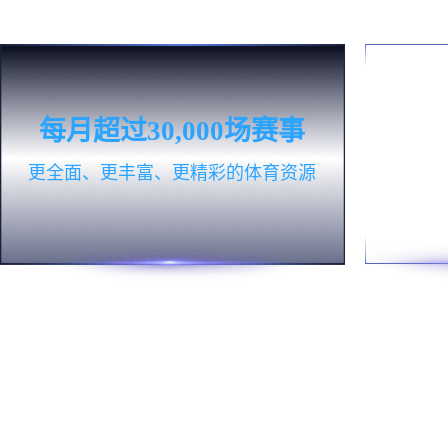
家用监控
留言咨询