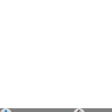
首页
关于九游
产品与
热线：
0755-2988 9502
总部：江西省吉安市井冈山经济技术开发区火炬大道1