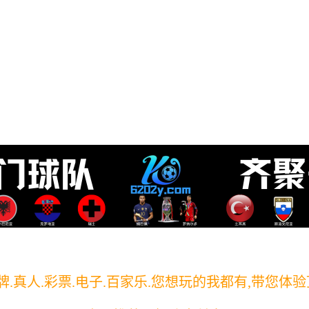
留言咨询
+