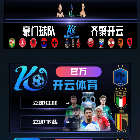

简 中

E N
全部分类
