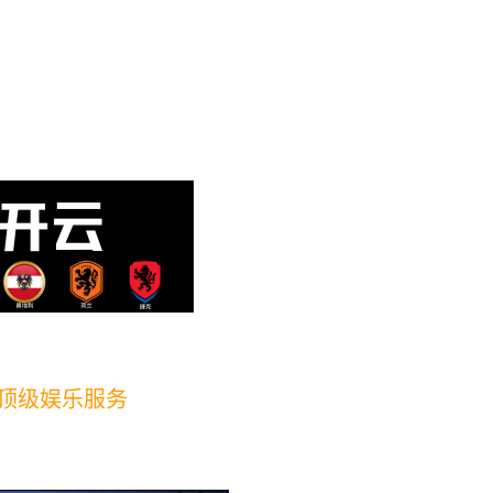
无
下一页