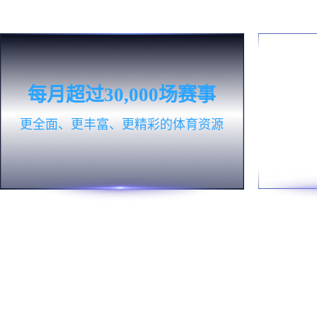
家用监控
留言咨询