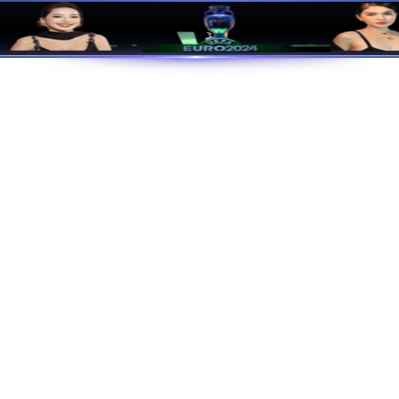
九游
产品与服务
新闻动态
人力资源
投资者
类
消费电子
九游
产品与服务
新闻动态
人力资源
投资者
5G通讯板
5G通讯板
关键词：
所属分类：
通讯类