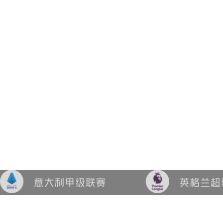
首页
关于九游
产品与
热线：
0755-2988 9502
总部：江西省吉安市井冈山经济技术开发区火炬大道1