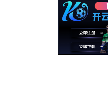
相关产品
?