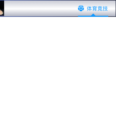

简 中
关系
联系九游体育

E N
首页

关系
联系九游体育