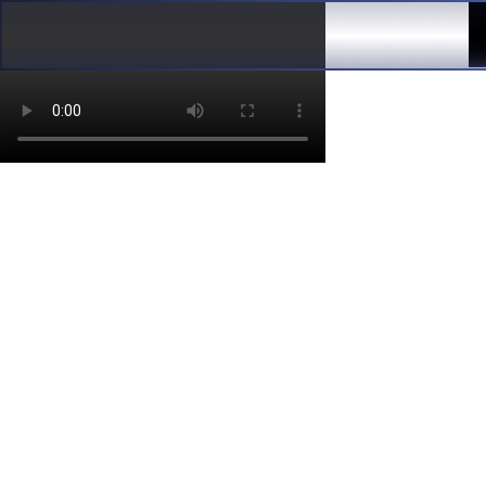
首页
关于
汽车电子
工控安防
通讯
首页
关于