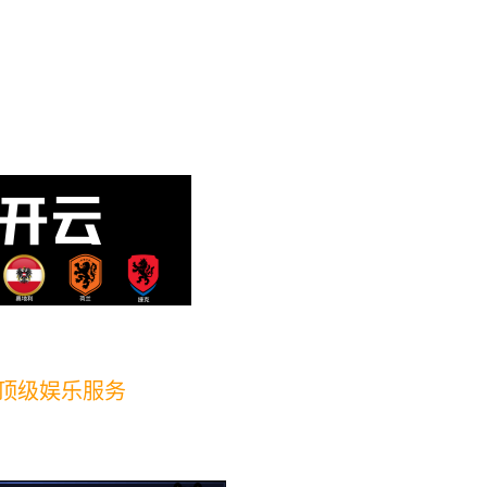
5G通讯板
下一页