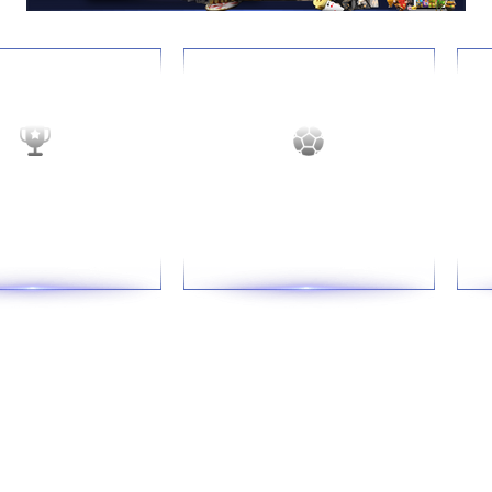
光伏监控系统